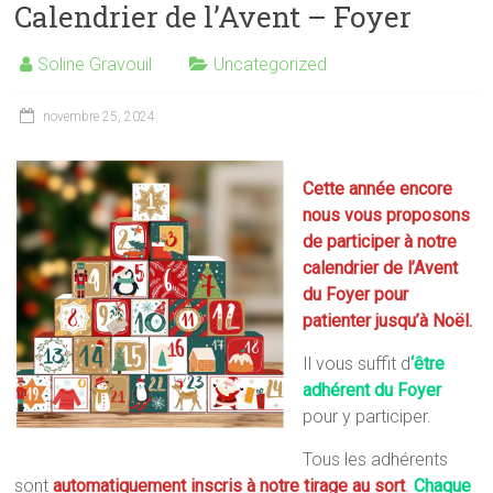
Calendrier de l’Avent – Foyer
Soline Gravouil
Uncategorized
novembre 25, 2024
Cette année encore
nous vous proposons
de participer à notre
calendrier de l’Avent
du Foyer pour
patienter jusqu’à Noël.
Il vous suffit d
‘être
adhérent du Foyer
pour y participer.
Tous les adhérents
sont
automatiquement inscris à notre tirage au sort
.
Chaque